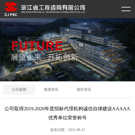
首页
关于我们
公司简介
业绩展示
发展历程
项目管理(代建)
新闻中心
大事记
工程监理
公司新闻
企业荣誉
招标代理
集团资讯
公司新闻
集团资讯
项目资讯
企业资质
造价咨询
项目资讯
公司取得2019-2020年度招标代理机构诚信自律建设AAAAA
招标信息
工程咨询
优秀单位荣誉称号
发布日期：2021-09-23
招标公告
企业文化
PPP项目咨询